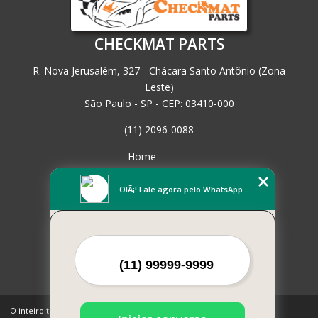
CHECKMAT PARTS
R. Nova Jerusalém, 327 - Chácara Santo Antônio (Zona
Leste)
São Paulo - SP - CEP: 03410-000
(11) 2096-0088
Home
Empresa
Missão
OlÃ¡! Fale agora pelo WhatsApp.
Serviços
Contato
Mapa do site
Mais Serviços
O inteiro teor deste site está sujeito à proteção de direitos autorais.