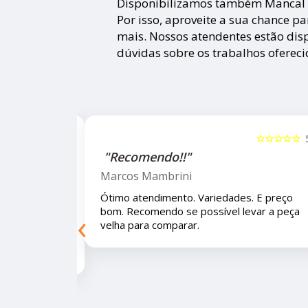
Disponibilizamos também Mancal d
Por isso, aproveite a sua chance p
mais. Nossos atendentes estão dis
dúvidas sobre os trabalhos ofereci
☆☆☆☆☆
5
☆☆☆☆
"Recomendo!!"
Marcos Mambrini
 funcionários
Ótimo atendimento. Variedades. E preço b
‹
er garantia
Recomendo se possível levar a peça velha 
s são de
comparar.
 mais
s iam amar.