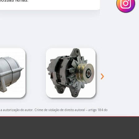
›
 a autorização do autor. Crime de violação de direito autoral – artigo 184 do