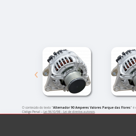
‹
O conteúdo do texto "
Alternador 90 Amperes Valores Parque das Flores
" é
Código Penal –
Lei 9610/98 - Lei de direitos autorais
.