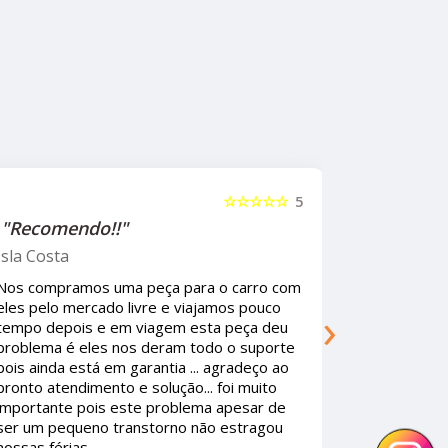
☆☆☆☆☆
5
"Recomendo!!"
"Recome
Isla Costa
Oh GaGO
Nos compramos uma peça para o carro com
Ótima empr
›
eles pelo mercado livre e viajamos pouco
funcionári
tempo depois e em viagem esta peça deu
qualquer ga
problema é eles nos deram todo o suporte
As peças s
pois ainda está em garantia ... agradeço ao
existisse 
pronto atendimento e solução... foi muito
consumidor
importante pois este problema apesar de
ser um pequeno transtorno não estragou
nossas férias.