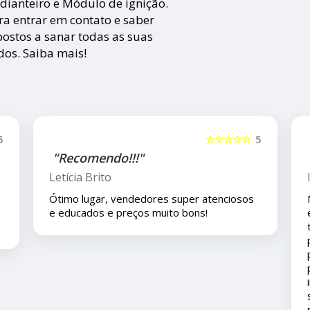
ianteiro e Módulo de ignição.
ara entrar em contato e saber
postos a sanar todas as suas
dos. Saiba mais!
☆
5
☆☆☆☆☆
5
"Recomendo!!!"
Letícia Brito
om.
Ótimo lugar, vendedores super atenciosos
para
e educados e preços muito bons!