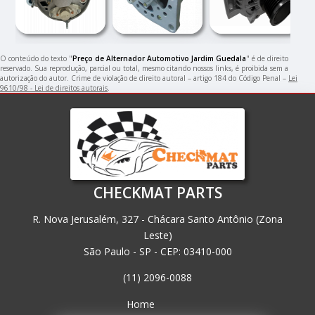
O conteúdo do texto "
Preço de Alternador Automotivo Jardim Guedala
" é de direito
reservado. Sua reprodução, parcial ou total, mesmo citando nossos links, é proibida sem a
autorização do autor. Crime de violação de direito autoral – artigo 184 do Código Penal –
Lei
9610/98 - Lei de direitos autorais
.
CHECKMAT PARTS
R. Nova Jerusalém, 327 - Chácara Santo Antônio (Zona
Leste)
São Paulo - SP - CEP: 03410-000
(11) 2096-0088
Home