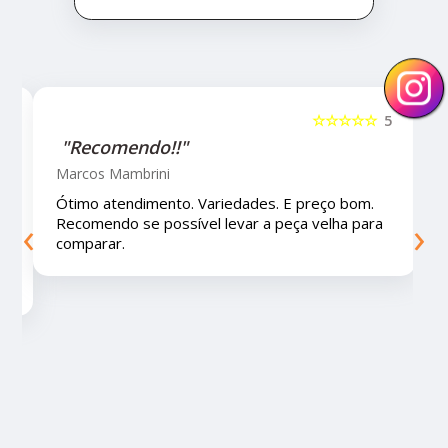
☆☆☆☆☆
5
☆☆☆☆☆
"Recomendo!!!"
Letícia Brito
o bom.
Ótimo lugar, vendedores super atenciosos e
‹
›
ha para
educados e preços muito bons!