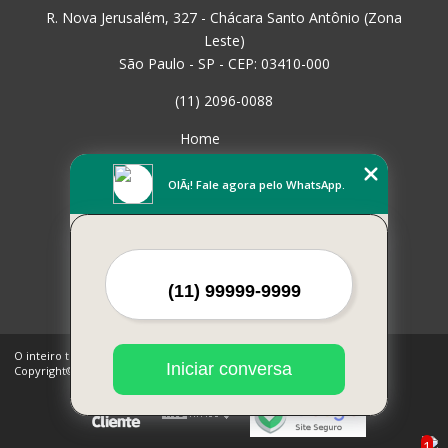
R. Nova Jerusalém, 327 - Chácara Santo Antônio (Zona
Leste)
São Paulo - SP - CEP: 03410-000
(11) 2096-0088
Home
Empresa
Missão
OlÃ¡! Fale agora pelo WhatsApp.
Serviços
Contato
Mapa do site
Mais Serviços
O inteiro teor deste site está sujeito à proteção de direitos autorais.
Iniciar conversa
Copyright© CHECKMAT PARTS (Lei 9610 de 19/02/1998)
1