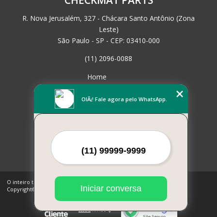
R. Nova Jerusalém, 327 - Chácara Santo Antônio (Zona
Leste)
São Paulo - SP - CEP: 03410-000
(11) 2096-0088
Home
Empresa
Missão
OlÃ¡! Fale agora pelo WhatsApp.
Serviços
Contato
Mapa do site
Mais Serviços
O inteiro teor deste site está sujeito à proteção de direitos autorais.
Iniciar conversa
Copyright© CHECKMAT PARTS (Lei 9610 de 19/02/1998)