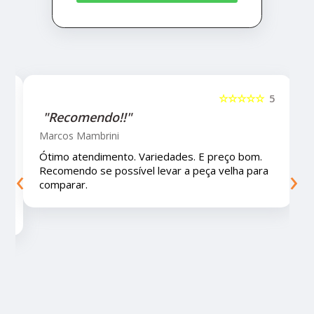
5
☆☆☆☆☆
5
"Recomendo!!!"
Letícia Brito
Ótimo lugar, vendedores super atenciosos e
‹
›
educados e preços muito bons!