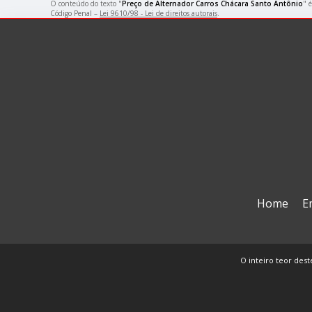
O conteúdo do texto "
Preço de Alternador Carros Chácara Santo Antônio
" 
Código Penal –
Lei 9610/98 - Lei de direitos autorais
.
Home
E
O inteiro teor dest