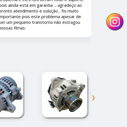
existisse mais empresas assim os
consumidores iam amar.
›