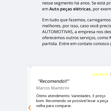
nesse segmento há anos. Se está p
em
Auto peças elétricas
, por exem
Em tudo que fazemos, carregamos 
melhores, por isso, caso você pre
AUTOMOTIVAS, a empresa nos de
oferecemos outros serviços, como 
partida. Entre em contato conosco
☆☆☆☆☆
5
☆☆☆☆☆
"Recomendo!!!"
Letícia Brito
. E preço bom.
Ótimo lugar, vendedores super atencioso
‹
peça velha para
e educados e preços muito bons!