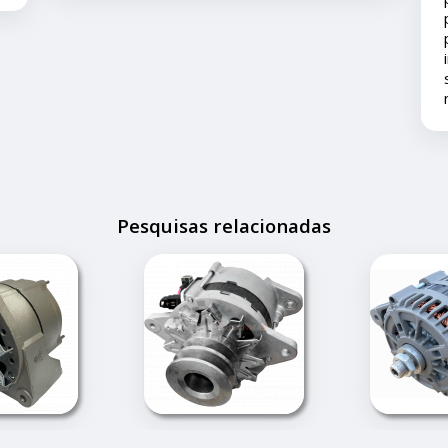
pois ainda está em garantia ... agradeço ao
pronto atendimento e solução... foi muito
importante pois este problema apesar de
ser um pequeno transtorno não estragou
nossas férias.
Pesquisas relacionadas