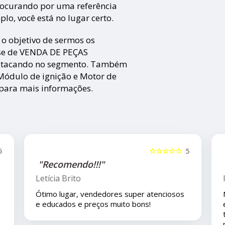
rocurando por uma referência
plo, você está no lugar certo.
o objetivo de sermos os
cise de VENDA DE PEÇAS
stacando no segmento. Também
Módulo de ignição e Motor de
 para mais informações.
5
☆☆☆☆☆
5
"Recomendo!!"
Isla Costa
s
Nos compramos uma peça para o carro com
eles pelo mercado livre e viajamos pouco
tempo depois e em viagem esta peça deu
problema é eles nos deram todo o suporte