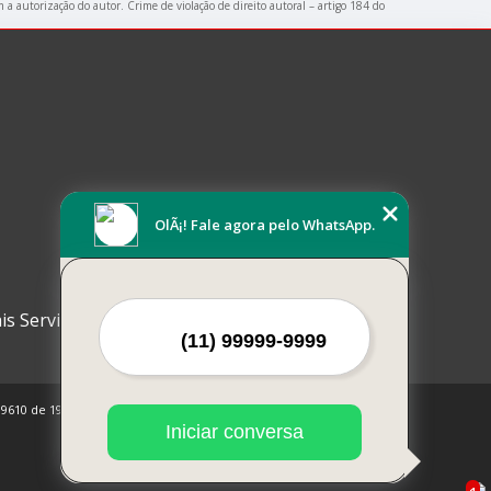
m a autorização do autor. Crime de violação de direito autoral – artigo 184 do
OlÃ¡! Fale agora pelo WhatsApp.
is Serviços
 9610 de 19/02/1998)
Iniciar conversa