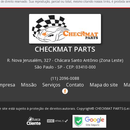
é de direito reservado. Sua reprodução, parcial ou total, mesmo citando nossos links, é proibida se
CHECKMAT PARTS
R. Nova Jerusalém, 327 - Chácara Santo Antônio (Zona Leste)
São Paulo - SP - CEP: 03410-000
(11) 2096-0088
mpresa
Missão
Serviços
Contato
Mapa do site
Ma
e site está sujeito à proteção de direitos autorais. Copyright© CHECKMAT PARTS (Lei