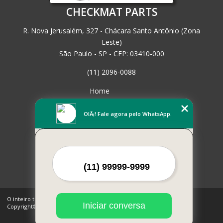
CHECKMAT PARTS
R. Nova Jerusalém, 327 - Chácara Santo Antônio (Zona
Leste)
São Paulo - SP - CEP: 03410-000
(11) 2096-0088
Home
Empresa
Missão
OlÃ¡! Fale agora pelo WhatsApp.
Serviços
Contato
Mapa do site
Mais Serviços
O inteiro teor deste site está sujeito à proteção de direitos autorais.
Iniciar conversa
Copyright© CHECKMAT PARTS (Lei 9610 de 19/02/1998)