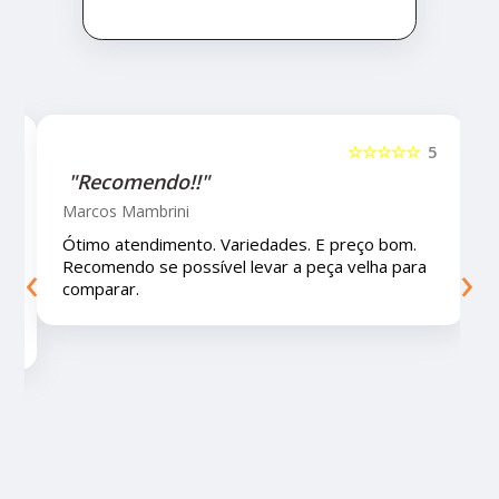
5
☆☆☆☆☆
5
"Recomendo!!!"
Letícia Brito
Ótimo lugar, vendedores super atenciosos e
‹
›
educados e preços muito bons!