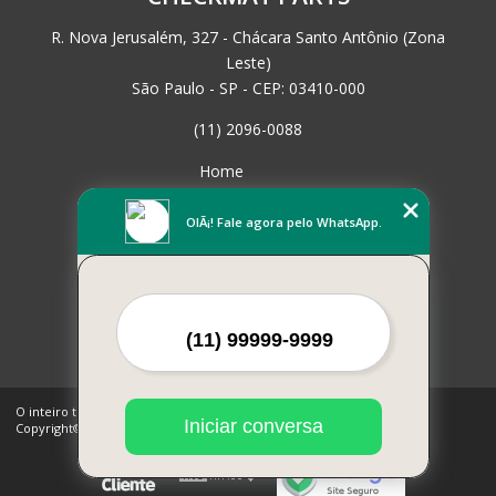
R. Nova Jerusalém, 327 - Chácara Santo Antônio (Zona
Leste)
São Paulo - SP - CEP: 03410-000
(11) 2096-0088
Home
Empresa
Missão
OlÃ¡! Fale agora pelo WhatsApp.
Serviços
Contato
Mapa do site
Mais Serviços
O inteiro teor deste site está sujeito à proteção de direitos autorais.
Iniciar conversa
Copyright© CHECKMAT PARTS (Lei 9610 de 19/02/1998)