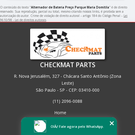
O conteúdo do texto "
Alternador de Bateria Preço Parque Maria Domitila
" é de direito
reservado. Sua reprodução, parcial ou total, mesmo citando nossos links, é proibida sem a
autorização do autor. Crime de violação de direito autoral – artigo 184 do Código Penal –
Lei
9610/98 - Lei de direitos autorais
.
CHECKMAT PARTS
R. Nova Jerusalém, 327 - Chácara Santo Antônio (Zona
Leste)
São Paulo - SP - CEP: 03410-000
(11) 2096-0088
Home
Empresa
Missão
OlÃ¡! Fale agora pelo WhatsApp.
Serviços