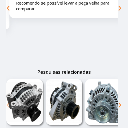
‹
›
educados e preços muito bons!
Pesquisas relacionadas
‹
›