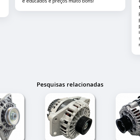
eles pelo mercado livre e viajamos pouco
tempo depois e em viagem esta peça deu
problema é eles nos deram todo o suporte
pois ainda está em garantia ... agradeço ao
pronto atendimento e solução... foi muito
importante pois este problema apesar de
ser um pequeno transtorno não estragou
nossas férias.
Pesquisas relacionadas