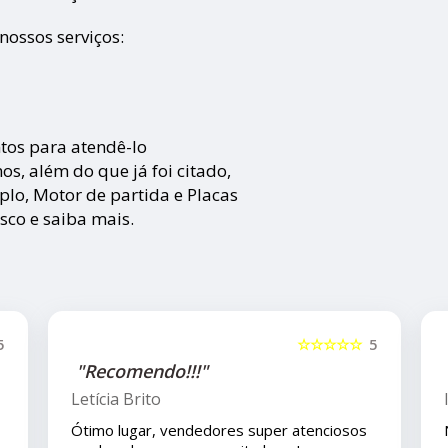
nossos serviços:
ntos para atendê-lo
, além do que já foi citado,
plo, Motor de partida e Placas
osco e saiba mais.
☆☆
5
☆☆☆☆☆
5
"Recomendo!!"
Isla Costa
sos
Nos compramos uma peça para o carro com