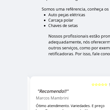
Somos uma refêrencia, conheça os 
Auto peças elétricas
Carcaça polar
Chaves de setas
Nossos profissionais estão pro
adequadamente, nós oferecermos
outros serviços, como por exem
retificadoras. Por isso, fale con
☆☆☆☆☆
5
☆☆☆
"Recomendo!!!"
Letícia Brito
des. E preço bom.
Ótimo lugar, vendedores super atencio