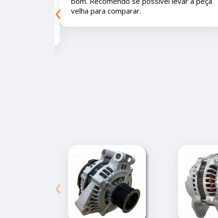
‹
 a peça velha para
e educados e preços muito bons!
‹