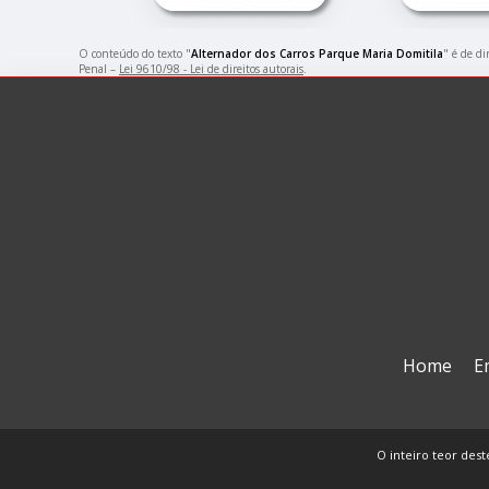
O conteúdo do texto "
Alternador dos Carros Parque Maria Domitila
" é de di
Penal –
Lei 9610/98 - Lei de direitos autorais
.
Home
E
O inteiro teor dest