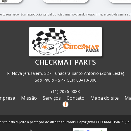
reito reservado. Sua reprodução, parcial ou total, mesmo citando nossos links, é proibida sem a au
CHECKMAT PARTS
R. Nova Jerusalém, 327 - Chácara Santo Antônio (Zona Leste)
São Paulo - SP - CEP: 03410-000
(11) 2096-0088
mpresa
Missão
Serviços
Contato
Mapa do site
Ma
e site está sujeito à proteção de direitos autorais. Copyright© CHECKMAT PARTS (Lei