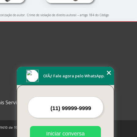
torização do autor. Crime de violação de direito autoral – artigo 184 do Código
OlÃ¡! Fale agora pelo WhatsApp.
is Serviços
 9610 de 19/02/1998)
Iniciar conversa