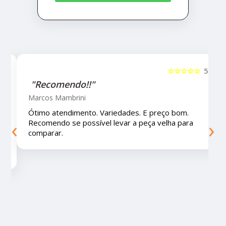
5
☆☆☆☆☆
5
"Recomendo!!!"
Letícia Brito
Ótimo lugar, vendedores super atenciosos e
‹
›
educados e preços muito bons!