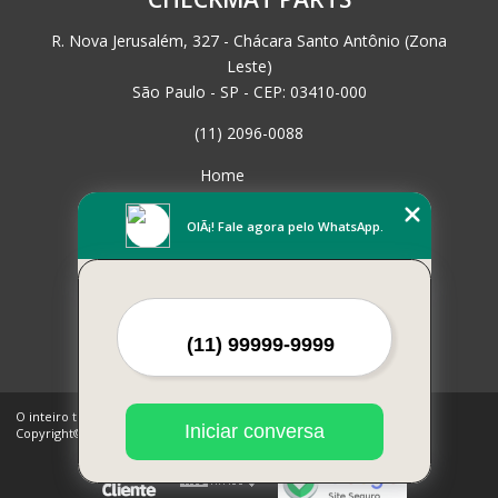
R. Nova Jerusalém, 327 - Chácara Santo Antônio (Zona
Leste)
São Paulo - SP - CEP: 03410-000
(11) 2096-0088
Home
Empresa
Missão
OlÃ¡! Fale agora pelo WhatsApp.
Serviços
Contato
Mapa do site
Mais Serviços
O inteiro teor deste site está sujeito à proteção de direitos autorais.
Iniciar conversa
Copyright© CHECKMAT PARTS (Lei 9610 de 19/02/1998)