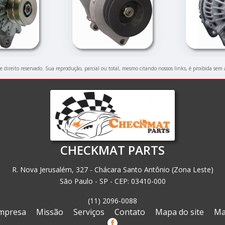
de direito reservado. Sua reprodução, parcial ou total, mesmo citando nossos links, é proibida sem 
CHECKMAT PARTS
R. Nova Jerusalém, 327 - Chácara Santo Antônio (Zona Leste)
São Paulo - SP - CEP: 03410-000
(11) 2096-0088
mpresa
Missão
Serviços
Contato
Mapa do site
Ma