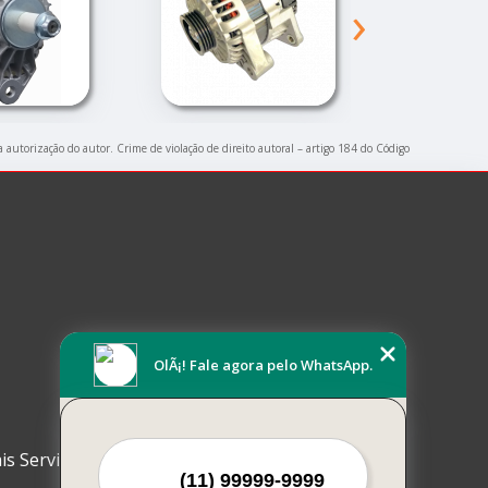
›
a autorização do autor. Crime de violação de direito autoral – artigo 184 do Código
OlÃ¡! Fale agora pelo WhatsApp.
is Serviços