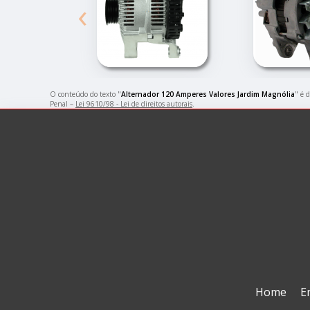
‹
O conteúdo do texto "
Alternador 120 Amperes Valores Jardim Magnólia
" é 
Penal –
Lei 9610/98 - Lei de direitos autorais
.
Home
E