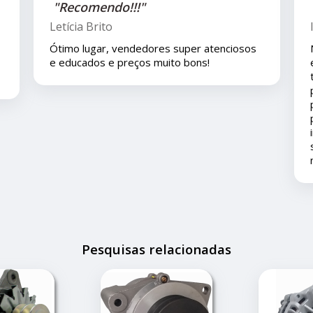
"Recomendo!!"
Isla Costa
enciosos
Nos compramos uma peça para o carro com
eles pelo mercado livre e viajamos pouco
tempo depois e em viagem esta peça deu
problema é eles nos deram todo o suporte
pois ainda está em garantia ... agradeço ao
pronto atendimento e solução... foi muito
importante pois este problema apesar de
ser um pequeno transtorno não estragou
nossas férias.
Pesquisas relacionadas