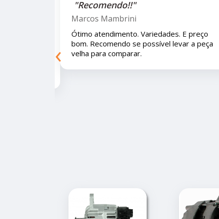
"Recomendo!!!"
Letícia Brito
iedades. E preço bom.
Ótimo lugar, vendedores super at
‹
levar a peça velha para
e educados e preços muito bons!