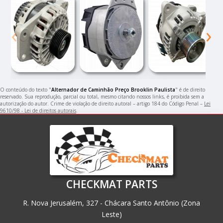
‹
›
O conteúdo do texto "
Alternador de Caminhão Preço Brooklin Paulista
" é de direito
reservado. Sua reprodução, parcial ou total, mesmo citando nossos links, é proibida sem a
autorização do autor. Crime de violação de direito autoral – artigo 184 do Código Penal –
Lei
9610/98 - Lei de direitos autorais
.
CHECKMAT PARTS
R. Nova Jerusalém, 327 - Chácara Santo Antônio (Zona
Leste)