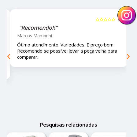
☆☆☆☆☆
5
☆☆☆☆☆
"Recomendo!!!"
Letícia Brito
o bom.
Ótimo lugar, vendedores super atenciosos e
‹
›
ha para
educados e preços muito bons!
Pesquisas relacionadas