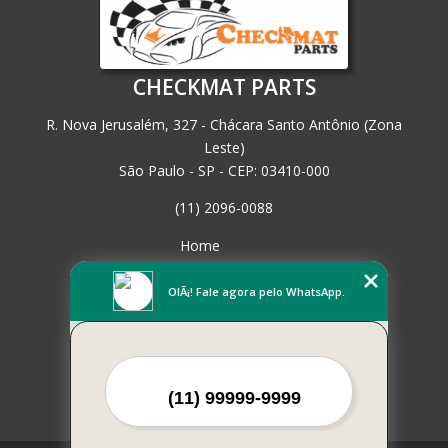
CHECKMAT PARTS
R. Nova Jerusalém, 327 - Chácara Santo Antônio (Zona
Leste)
São Paulo - SP - CEP: 03410-000
(11) 2096-0088
Home
Empresa
Missão
OlÃ¡! Fale agora pelo WhatsApp.
Serviços
Contato
Mapa do site
Mais Serviços