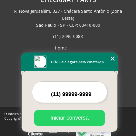
R. Nova Jerusalém, 327 - Chácara Santo Antônio (Zona
Leste)
São Paulo - SP - CEP: 03410-000
(11) 2096-0088
Home
Empresa
Missão
OlÃ¡! Fale agora pelo WhatsApp.
Serviços
Contato
Mapa do site
Mais Serviços
O inteiro teor deste site está sujeito à proteção de direitos autorais.
Iniciar conversa
Copyright© CHECKMAT PARTS (Lei 9610 de 19/02/1998)