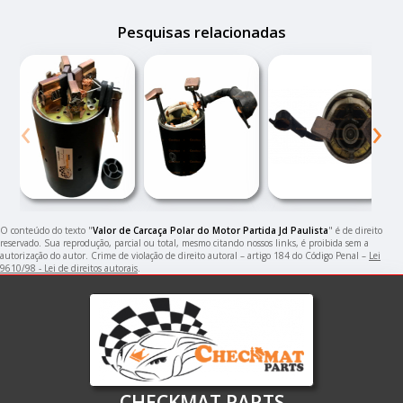
Pesquisas relacionadas
‹
›
O conteúdo do texto "
Valor de Carcaça Polar do Motor Partida Jd Paulista
" é de direito
reservado. Sua reprodução, parcial ou total, mesmo citando nossos links, é proibida sem a
autorização do autor. Crime de violação de direito autoral – artigo 184 do Código Penal –
Lei
9610/98 - Lei de direitos autorais
.
CHECKMAT PARTS