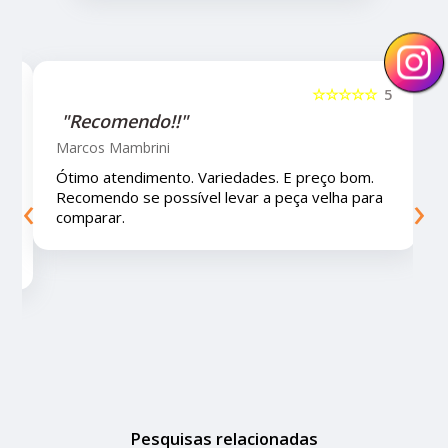
☆☆
5
☆☆☆☆☆
5
"Recomendo!!!"
Letícia Brito
.
Ótimo lugar, vendedores super atenciosos e
‹
›
ra
educados e preços muito bons!
Pesquisas relacionadas