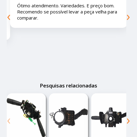
Ótimo lugar, vendedores super atenciosos e
‹
›
educados e preços muito bons!
Pesquisas relacionadas
‹
›