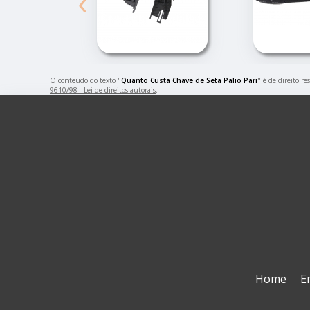
‹
O conteúdo do texto "
Quanto Custa Chave de Seta Palio Pari
" é de direito r
9610/98 - Lei de direitos autorais
.
Home
E