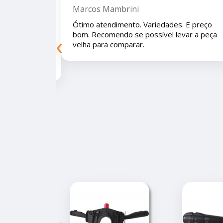
Letícia Brito
 E preço bom.
Ótimo lugar, vendedores super atenciosos
‹
eça velha para
e educados e preços muito bons!