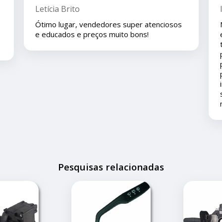
Isla Costa
Nos compramos uma peça para o carro com
eles pelo mercado livre e viajamos pouco
tempo depois e em viagem esta peça deu
problema é eles nos deram todo o suporte
pois ainda está em garantia ... agradeço ao
pronto atendimento e solução... foi muito
importante pois este problema apesar de
ser um pequeno transtorno não estragou
nossas férias.
Pesquisas relacionadas