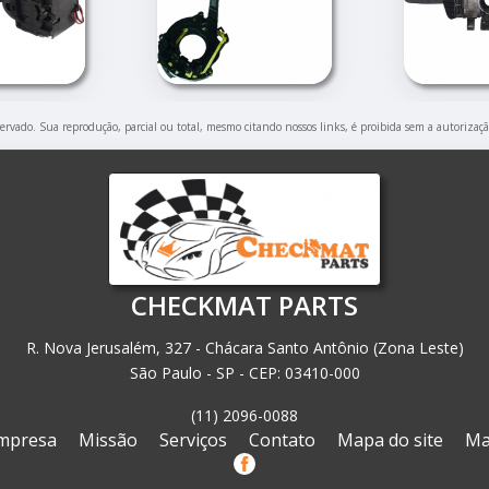
eservado. Sua reprodução, parcial ou total, mesmo citando nossos links, é proibida sem a autorizaç
CHECKMAT PARTS
R. Nova Jerusalém, 327 - Chácara Santo Antônio (Zona Leste)
São Paulo - SP - CEP: 03410-000
(11) 2096-0088
mpresa
Missão
Serviços
Contato
Mapa do site
Ma