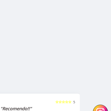
☆☆☆☆☆
5
"Recomendo!!"
"Recome