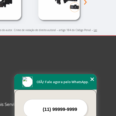
›
ão do autor. Crime de violação de direito autoral – artigo 184 do Código Penal –
Lei
OlÃ¡! Fale agora pelo WhatsApp.
is Serviços