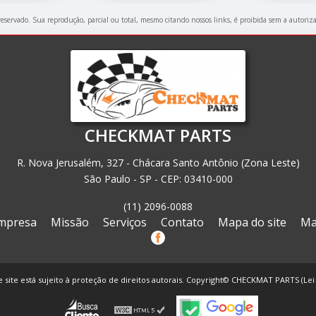
 reservado. Sua reprodução, parcial ou total, mesmo citando nossos links, é proibida sem a autoriz
CHECKMAT PARTS
R. Nova Jerusalém, 327 - Chácara Santo Antônio (Zona Leste)
São Paulo - SP - CEP: 03410-000
(11) 2096-0088
mpresa
Missão
Serviços
Contato
Mapa do site
Ma
e site está sujeito à proteção de direitos autorais. Copyright© CHECKMAT PARTS (Lei