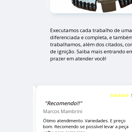
Executamos cada trabalho de uma f
diferenciada e completa, e també
trabalhamos, além dos citados, c
de ignição. Saiba mais entrando e
prazer em atender você!
☆☆☆☆☆
5
☆☆☆☆☆
"Recomendo!!!"
Letícia Brito
 E preço bom.
Ótimo lugar, vendedores super atenciosos
eça velha para
e educados e preços muito bons!