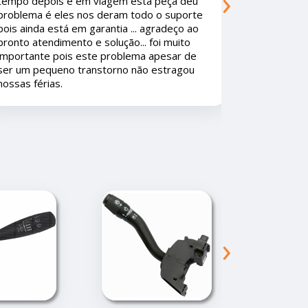
›
qualquer garantia sem fazer corpo mole ...
comparar.
As peças são de qualidade Premium. Se
existisse mais empresas assim os
consumidores iam amar.
›