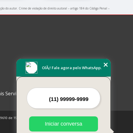
ação do autor. Crime de violação de direito autoral – artigo 184 do Código Penal –
OlÃ¡! Fale agora pelo WhatsApp.
is Serviços
 9610 de 19/02/1998)
Iniciar conversa