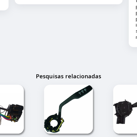
tempo depois e em viagem esta peça deu
problema é eles nos deram todo o suporte
pois ainda está em garantia ... agradeço ao
pronto atendimento e solução... foi muito
importante pois este problema apesar de
ser um pequeno transtorno não estragou
nossas férias.
Pesquisas relacionadas