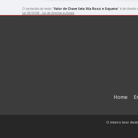
O conteúdo do texto "
Valor de Chave Seta Vila Rossi e Siqueira
" é de direito
Lei 9610/98 - Lei de direitos autorais
.
Home
E
O inteiro teor dest