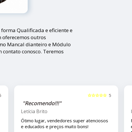
orma Qualificada e eficiente e
m oferecemos outros
omo Mancal dianteiro e Módulo
m contato conosco. Teremos
5
☆☆☆☆☆
5
"Recomendo!!"
Isla Costa
Nos compramos uma peça para o carro com
eles pelo mercado livre e viajamos pouco