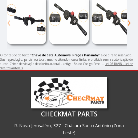
‹
›
O conteúdo do texto "
Chave de Seta Automóvel Preços Panamby
" é de direito reservado.
Sua reprodução, parcial ou total, mesmo citando nossos links, é proibida sem a autorização do
autor. Crime de violação de direito autoral – artigo 184 do Código Penal –
Lei 9610/98 - Lei de
direitos autorais
.
CHECKMAT PARTS
R. Nova Jerusalém, 327 - Chácara Santo Antônio (Zona
Leste)