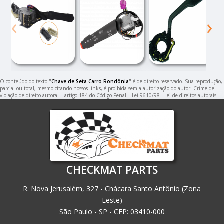
‹
›
O conteúdo do texto "
Chave de Seta Carro Rondônia
" é de direito reservado. Sua reprodução,
parcial ou total, mesmo citando nossos links, é proibida sem a autorização do autor. Crime de
violação de direito autoral – artigo 184 do Código Penal –
Lei 9610/98 - Lei de direitos autorais
.
CHECKMAT PARTS
R. Nova Jerusalém, 327 - Chácara Santo Antônio (Zona
Leste)
São Paulo - SP - CEP: 03410-000