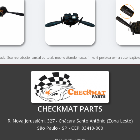
rvado. Sua reprodução, parcial ou total, mesmo citando nossos links, é proibida sem a autorização 
CHECKMAT PARTS
R. Nova Jerusalém, 327 - Chácara Santo Antônio (Zona Leste)
São Paulo - SP - CEP: 03410-000