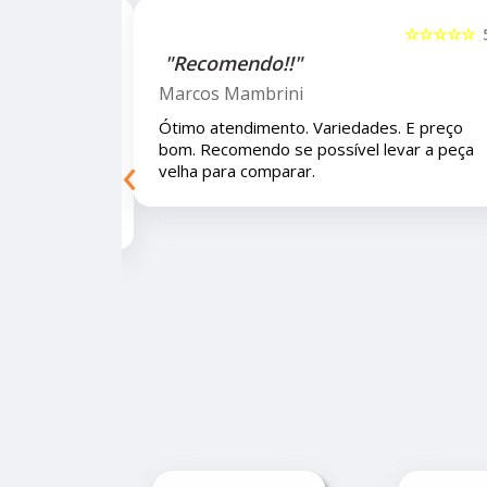
☆☆☆☆☆
5
☆☆☆☆☆
"Recomendo!!!"
Letícia Brito
 E preço bom.
Ótimo lugar, vendedores super atenciosos
‹
eça velha para
e educados e preços muito bons!