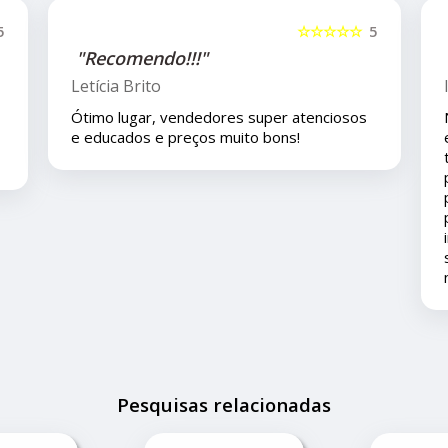
5
☆☆☆☆☆
5
"Recomendo!!"
Isla Costa
Nos compramos uma peça para o carro com
eles pelo mercado livre e viajamos pouco
tempo depois e em viagem esta peça deu
problema é eles nos deram todo o suporte
pois ainda está em garantia ... agradeço ao
pronto atendimento e solução... foi muito
importante pois este problema apesar de
ser um pequeno transtorno não estragou
nossas férias.
Pesquisas relacionadas