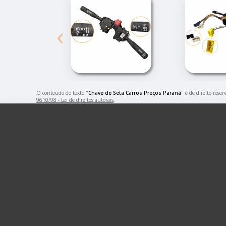
‹
O conteúdo do texto "
Chave de Seta Carros Preços Paraná
" é de direito rese
9610/98 - Lei de direitos autorais
.