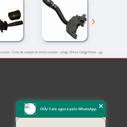
›
do autor. Crime de violação de direito autoral – artigo 184 do Código Penal –
Lei
OlÃ¡! Fale agora pelo WhatsApp.