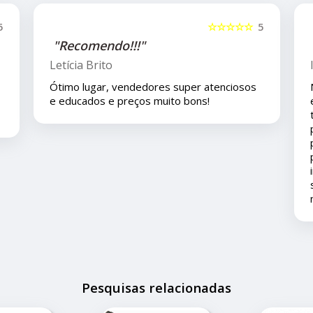
5
☆☆☆☆☆
5
"Recomendo!!"
Isla Costa
Nos compramos uma peça para o carro com
eles pelo mercado livre e viajamos pouco
tempo depois e em viagem esta peça deu
problema é eles nos deram todo o suporte
pois ainda está em garantia ... agradeço ao
pronto atendimento e solução... foi muito
importante pois este problema apesar de
ser um pequeno transtorno não estragou
nossas férias.
Pesquisas relacionadas