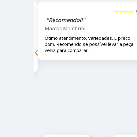
☆☆☆☆☆
5
☆☆☆☆☆
"Recomendo!!!"
Letícia Brito
 E preço bom.
Ótimo lugar, vendedores super atenciosos
‹
eça velha para
e educados e preços muito bons!