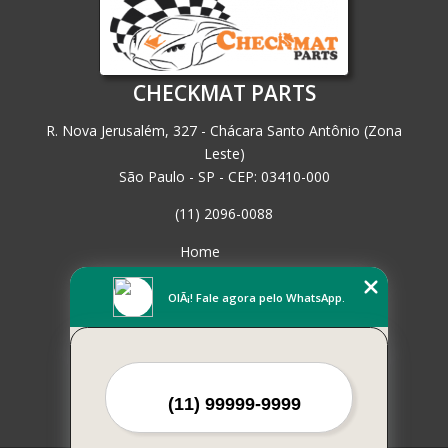
CHECKMAT PARTS
R. Nova Jerusalém, 327 - Chácara Santo Antônio (Zona
Leste)
São Paulo - SP - CEP: 03410-000
(11) 2096-0088
Home
Empresa
Missão
OlÃ¡! Fale agora pelo WhatsApp.
Serviços
Contato
Mapa do site
Mais Serviços