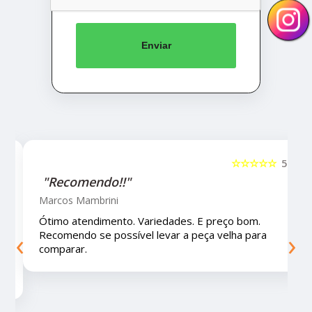
Enviar
5
☆☆☆☆☆
5
"Recomendo!!!"
Letícia Brito
Ótimo lugar, vendedores super atenciosos e
‹
›
educados e preços muito bons!