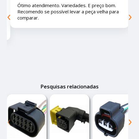
Ótimo lugar, vendedores super atenciosos e
‹
›
educados e preços muito bons!
Pesquisas relacionadas
‹
›