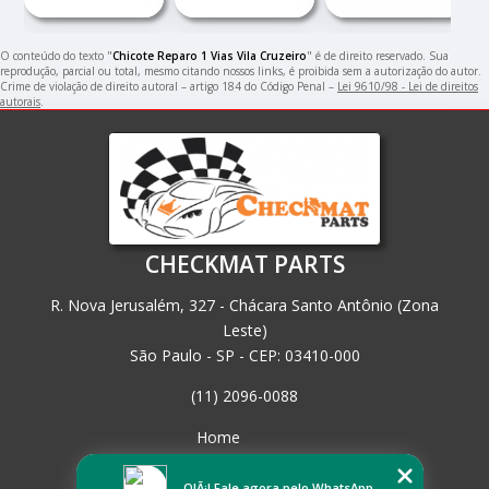
O conteúdo do texto "
Chicote Reparo 1 Vias Vila Cruzeiro
" é de direito reservado. Sua
reprodução, parcial ou total, mesmo citando nossos links, é proibida sem a autorização do autor.
Crime de violação de direito autoral – artigo 184 do Código Penal –
Lei 9610/98 - Lei de direitos
autorais
.
CHECKMAT PARTS
R. Nova Jerusalém, 327 - Chácara Santo Antônio (Zona
Leste)
São Paulo - SP - CEP: 03410-000
(11) 2096-0088
Home
Empresa
Missão
OlÃ¡! Fale agora pelo WhatsApp.