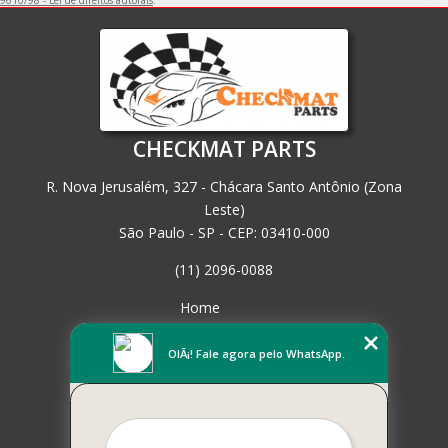
CHECKMAT PARTS
R. Nova Jerusalém, 327 - Chácara Santo Antônio (Zona
Leste)
São Paulo - SP - CEP: 03410-000
(11) 2096-0088
Home
Empresa
Missão
OlÃ¡! Fale agora pelo WhatsApp.
Serviços
Contato
Mapa do site
Mais Serviços