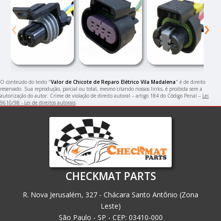
‹
›
O conteúdo do texto "
Valor de Chicote de Reparo Elétrico Vila Madalena
" é de direito
reservado. Sua reprodução, parcial ou total, mesmo citando nossos links, é proibida sem a
autorização do autor. Crime de violação de direito autoral – artigo 184 do Código Penal –
Lei
9610/98 - Lei de direitos autorais
.
CHECKMAT PARTS
R. Nova Jerusalém, 327 - Chácara Santo Antônio (Zona
Leste)
São Paulo - SP - CEP: 03410-000