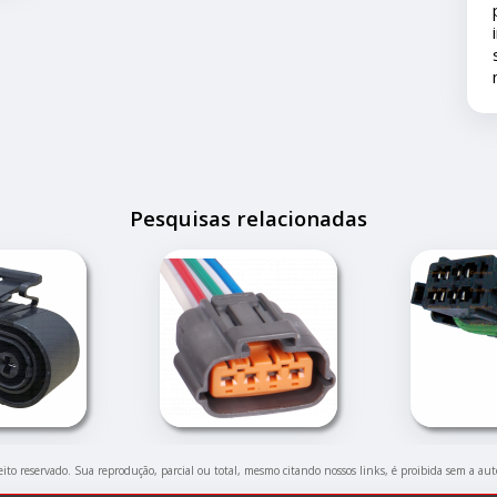
pronto atendimento e solução... foi muito
importante pois este problema apesar d
ser um pequeno transtorno não estragou
nossas férias.
Pesquisas relacionadas
reito reservado. Sua reprodução, parcial ou total, mesmo citando nossos links, é proibida sem a aut