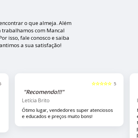
encontrar o que almeja. Além
ém trabalhamos com Mancal
or isso, fale conosco e saiba
ntimos a sua satisfação!
☆☆☆☆☆
5
☆☆☆☆
"Recomendo!!"
Isla Costa
 atenciosos
Nos compramos uma peça para o carro c
s!
eles pelo mercado livre e viajamos pouco
tempo depois e em viagem esta peça de
problema é eles nos deram todo o supor
pois ainda está em garantia ... agradeço a