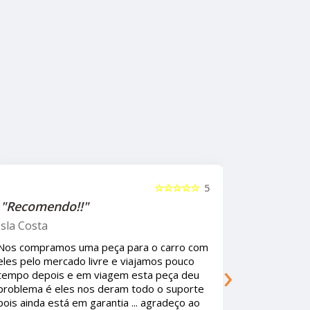
☆
5
☆☆☆☆☆
5
"Recomendo!!"
Oh GaGO
om
Ótima empresa , Recomendo , os
›
funcionários super educados e resolve
u
qualquer garantia sem fazer corpo mole ...
te
As peças são de qualidade Premium. Se
o
existisse mais empresas assim os