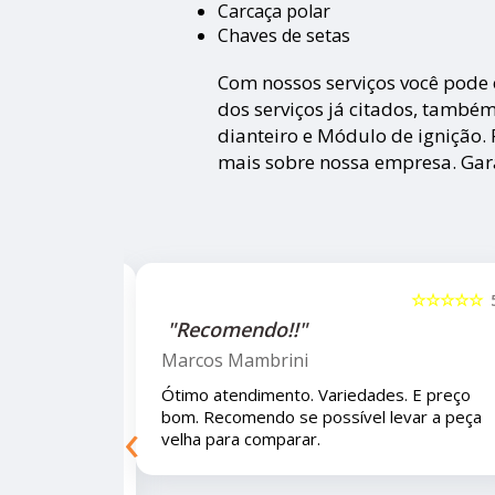
Carcaça polar
Chaves de setas
Com nossos serviços você pode 
dos serviços já citados, tamb
dianteiro e Módulo de ignição. P
mais sobre nossa empresa. Gara
☆☆☆☆☆
5
"Recomendo!!!"
Letícia Brito
 Variedades. E preço bom.
Ótimo lugar, vendedores super
‹
el levar a peça velha para
e educados e preços muito bon