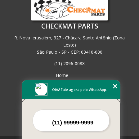
CHECKMAT PARTS
R. Nova Jerusalém, 327 - Chácara Santo Antônio (Zona
Leste)
São Paulo - SP - CEP: 03410-000
(11) 2096-0088
Home
Empresa
Missão
OlÃ¡! Fale agora pelo WhatsApp.
Serviços
Contato
Mapa do site
Mais Serviços