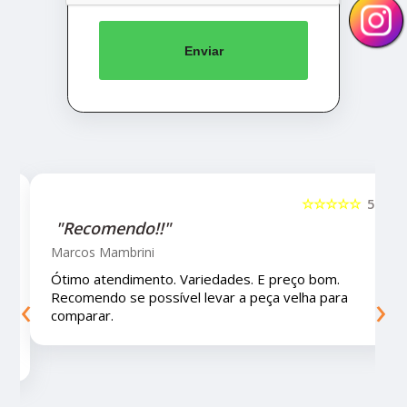
Enviar
5
☆☆☆☆☆
5
"Recomendo!!!"
Letícia Brito
Ótimo lugar, vendedores super atenciosos e
‹
›
educados e preços muito bons!