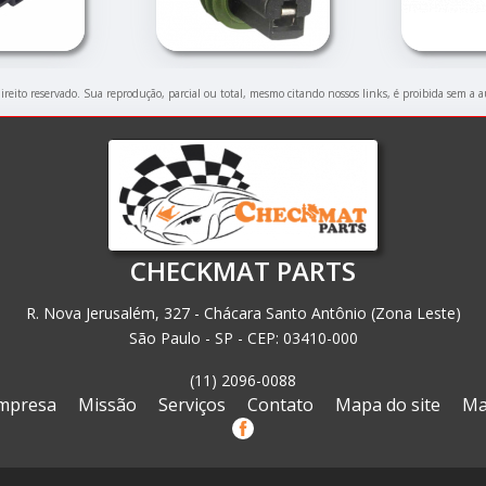
direito reservado. Sua reprodução, parcial ou total, mesmo citando nossos links, é proibida sem a a
CHECKMAT PARTS
R. Nova Jerusalém, 327 - Chácara Santo Antônio (Zona Leste)
São Paulo - SP - CEP: 03410-000
(11) 2096-0088
mpresa
Missão
Serviços
Contato
Mapa do site
Ma