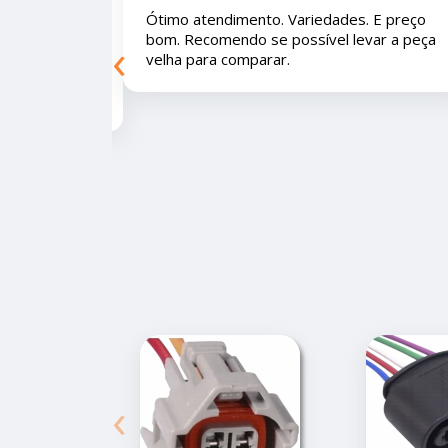
. E preço bom.
Ótimo lugar, vendedores super atencioso
‹
peça velha para
e educados e preços muito bons!
‹