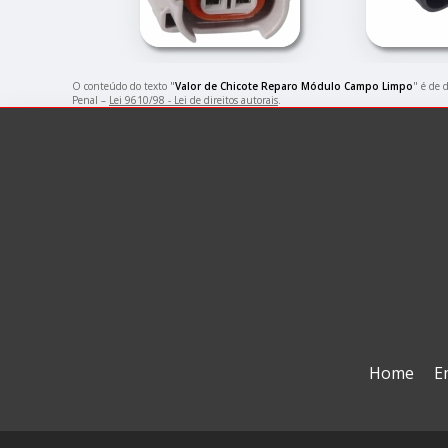
O conteúdo do texto "
Valor de Chicote Reparo Módulo Campo Limpo
" é de 
Penal –
Lei 9610/98 - Lei de direitos autorais
.
Home
E