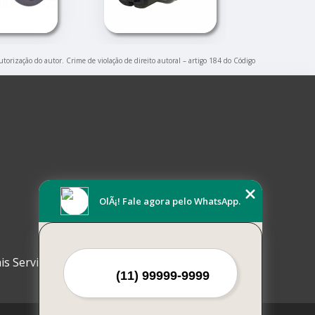
utorização do autor. Crime de violação de direito autoral – artigo 184 do Código
OlÃ¡! Fale agora pelo WhatsApp.
is Serviços