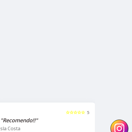
☆☆☆☆☆
5
"Recomendo!!"
"Recom
Oh GaGO
Marcos 