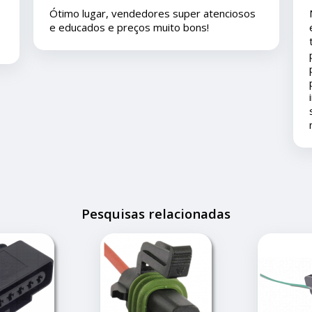
s
Nos compramos uma peça para o carro com
eles pelo mercado livre e viajamos pouco
tempo depois e em viagem esta peça deu
problema é eles nos deram todo o suporte
pois ainda está em garantia ... agradeço ao
pronto atendimento e solução... foi muito
importante pois este problema apesar de
ser um pequeno transtorno não estragou
nossas férias.
Pesquisas relacionadas