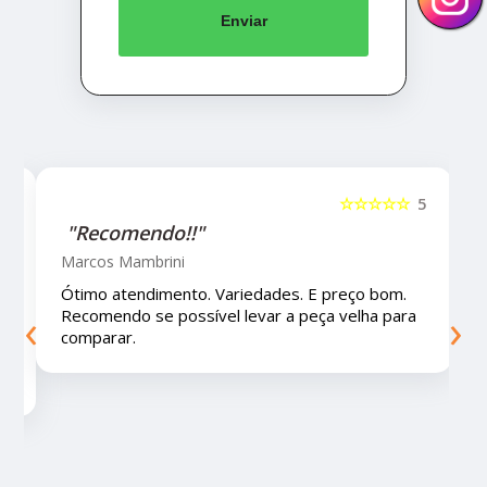
Enviar
5
☆☆☆☆☆
5
"Recomendo!!!"
Letícia Brito
Ótimo lugar, vendedores super atenciosos e
‹
›
educados e preços muito bons!