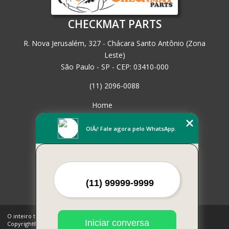
CHECKMAT PARTS
R. Nova Jerusalém, 327 - Chácara Santo Antônio (Zona
Leste)
São Paulo - SP - CEP: 03410-000
(11) 2096-0088
Home
Empresa
Missão
OlÃ¡! Fale agora pelo WhatsApp.
Serviços
Contato
Mapa do site
Mais Serviços
O inteiro teor deste site está sujeito à proteção de direitos autorais.
Iniciar conversa
Copyright© CHECKMAT PARTS (Lei 9610 de 19/02/1998)