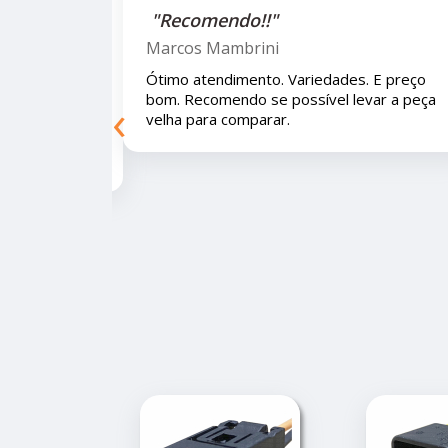
"Recomendo!!!"
Letícia Brito
 Variedades. E preço bom.
Ótimo lugar, vendedores super
‹
el levar a peça velha para
e educados e preços muito bon