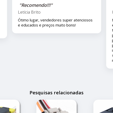
"Recomendo!!"
Isla Costa
 atenciosos
Nos compramos uma peça para o carro c
s!
eles pelo mercado livre e viajamos pouco
tempo depois e em viagem esta peça de
problema é eles nos deram todo o supor
pois ainda está em garantia ... agradeço a
pronto atendimento e solução... foi muito
importante pois este problema apesar d
ser um pequeno transtorno não estragou
nossas férias.
Pesquisas relacionadas