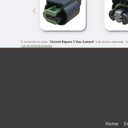
‹
O conteúdo do texto "
Chicote Reparo 3 Vias Sumaré
" é de direito reservado. 
- Lei de direitos autorais
.
Home
E