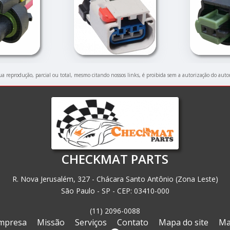
Sua reprodução, parcial ou total, mesmo citando nossos links, é proibida sem a autorização do auto
CHECKMAT PARTS
R. Nova Jerusalém, 327 - Chácara Santo Antônio (Zona Leste)
São Paulo - SP - CEP: 03410-000
(11) 2096-0088
mpresa
Missão
Serviços
Contato
Mapa do site
Ma