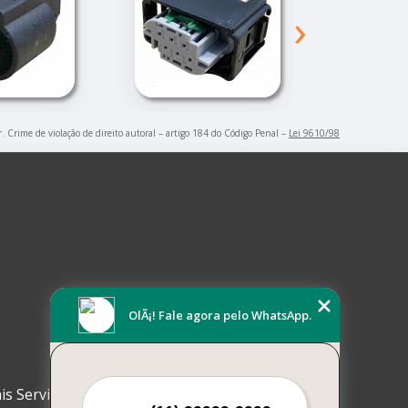
›
r. Crime de violação de direito autoral – artigo 184 do Código Penal –
Lei 9610/98
OlÃ¡! Fale agora pelo WhatsApp.
is Serviços