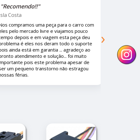
"Recomendo!!"
Oh GaGO
om
Ótima empresa , Recomendo , os
›
funcionários super educados e resolve
u
qualquer garantia sem fazer corpo mole ...
te
As peças são de qualidade Premium. Se
o
existisse mais empresas assim os
consumidores iam amar.
e