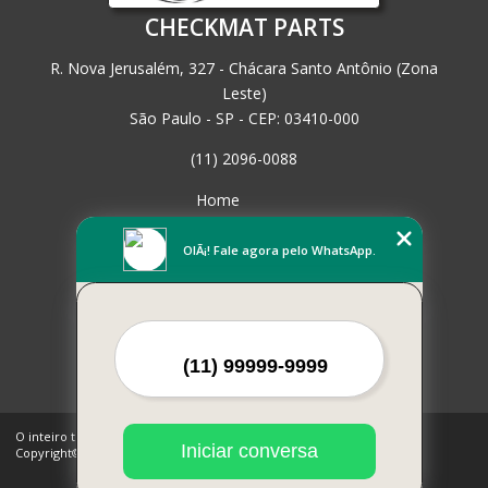
CHECKMAT PARTS
R. Nova Jerusalém, 327 - Chácara Santo Antônio (Zona
Leste)
São Paulo - SP - CEP: 03410-000
(11) 2096-0088
Home
Empresa
Missão
OlÃ¡! Fale agora pelo WhatsApp.
Serviços
Contato
Mapa do site
Mais Serviços
O inteiro teor deste site está sujeito à proteção de direitos autorais.
Iniciar conversa
Copyright© CHECKMAT PARTS (Lei 9610 de 19/02/1998)