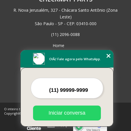
R. Nova Jerusalém, 327 - Chácara Santo Antônio (Zona
Leste)
São Paulo - SP - CEP: 03410-000
(11) 2096-0088
Home
Empresa
Missão
OlÃ¡! Fale agora pelo WhatsApp.
Serviços
Contato
Mapa do site
Mais Serviços
O inteiro teor deste site está sujeito à proteção de direitos autorais.
Iniciar conversa
Copyright© CHECKMAT PARTS (Lei 9610 de 19/02/1998)