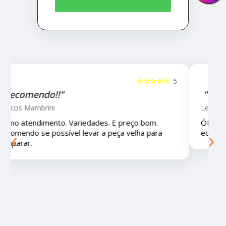
5
☆☆☆☆☆
5
"Recomendo!!!"
Letícia Brito
Ótimo lugar, vendedores super atenciosos e
‹
›
educados e preços muito bons!