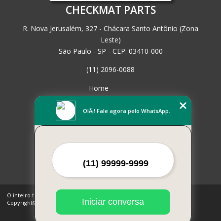
CHECKMAT PARTS
R. Nova Jerusalém, 327 - Chácara Santo Antônio (Zona
Leste)
São Paulo - SP - CEP: 03410-000
(11) 2096-0088
Home
Empresa
Missão
OlÃ¡! Fale agora pelo WhatsApp.
Serviços
Contato
Mapa do site
Mais Serviços
O inteiro teor deste site está sujeito à proteção de direitos autorais.
Iniciar conversa
Copyright© CHECKMAT PARTS (Lei 9610 de 19/02/1998)