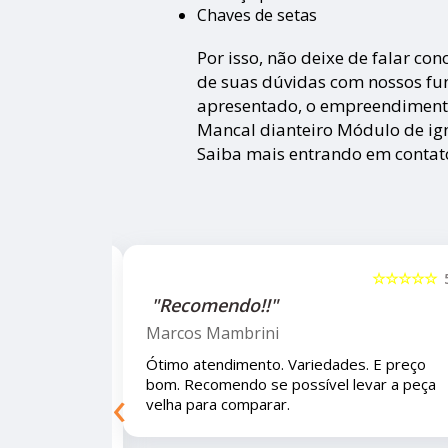
Chaves de setas
Por isso, não deixe de falar co
de suas dúvidas com nossos fun
apresentado, o empreendimen
Mancal dianteiro Módulo de ign
Saiba mais entrando em contat
☆☆☆☆☆
5
☆☆☆☆☆
"Recomendo!!!"
Letícia Brito
 E preço bom.
Ótimo lugar, vendedores super atenciosos
‹
eça velha para
e educados e preços muito bons!