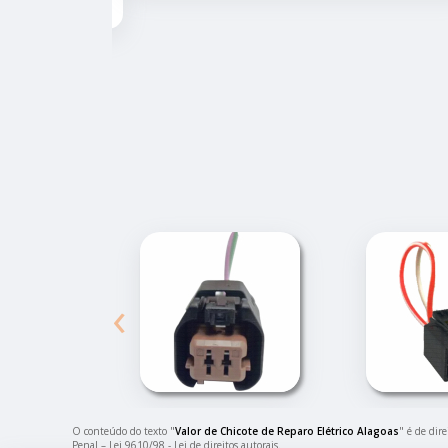
‹
O conteúdo do texto "
Valor de Chicote de Reparo Elétrico Alagoas
" é de dir
Penal –
Lei 9610/98 - Lei de direitos autorais
.