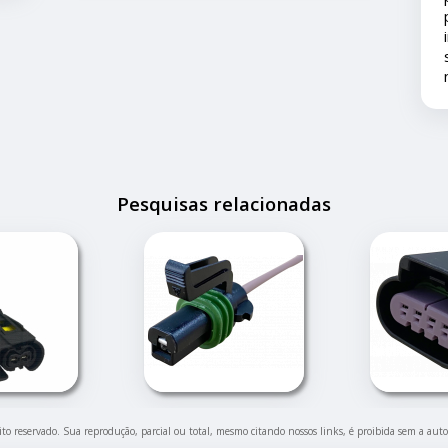
pronto atendimento e solução... foi muito
importante pois este problema apesar de
ser um pequeno transtorno não estragou
nossas férias.
Pesquisas relacionadas
eito reservado. Sua reprodução, parcial ou total, mesmo citando nossos links, é proibida sem a auto