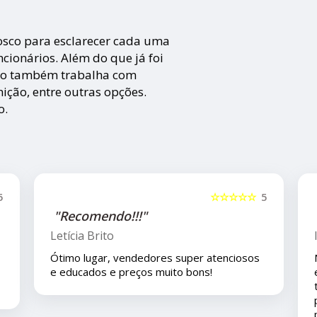
nosco para esclarecer cada uma
cionários. Além do que já foi
to também trabalha com
ição, entre outras opções.
o.
5
☆☆☆☆☆
5
"Recomendo!!"
Isla Costa
Nos compramos uma peça para o carro com
eles pelo mercado livre e viajamos pouco
tempo depois e em viagem esta peça deu
problema é eles nos deram todo o suporte
pois ainda está em garantia ... agradeço ao