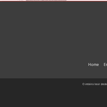
Home
E
O inteiro teor dest