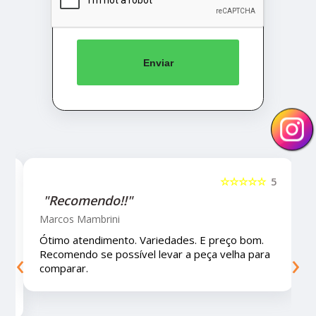
Enviar
5
☆☆☆☆☆
5
"Recomendo!!!"
Letícia Brito
Ótimo lugar, vendedores super atenciosos e
‹
›
educados e preços muito bons!