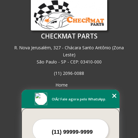
CHECKMAT PARTS
R. Nova Jerusalém, 327 - Chácara Santo Antônio (Zona
Leste)
São Paulo - SP - CEP: 03410-000
(11) 2096-0088
Home
Empresa
Missão
OlÃ¡! Fale agora pelo WhatsApp.
Serviços
Contato
Mapa do site
Mais Serviços