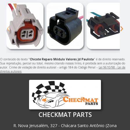
‹
›
O conteúdo do texto "
Chicote Reparo Módulo Valores Jd Paulista
" é de direito reservado.
Sua reprodução, parcial ou total, mesmo citando nossos links, é proibida sem a autorização do
autor. Crime de violação de direito autoral – artigo 184 do Código Penal –
Lei 9610/98 - Lei de
direitos autorais
.
CHECKMAT PARTS
R. Nova Jerusalém, 327 - Chácara Santo Antônio (Zona