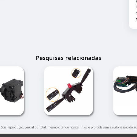
pronto atendimento e solução... foi m
importante pois este problema apes
ser um pequeno transtorno não estr
nossas férias.
Pesquisas relacionadas
o. Sua reprodução, parcial ou total, mesmo citando nossos links, é proibida sem a autorização do a