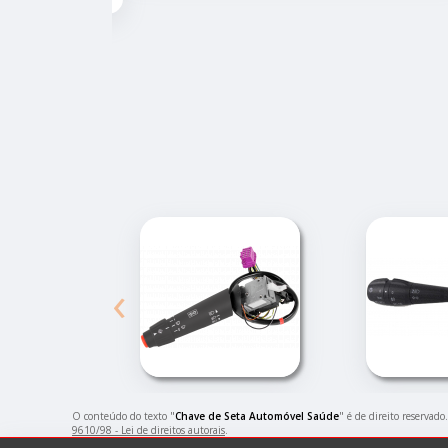
‹
O conteúdo do texto "
Chave de Seta Automóvel Saúde
" é de direito reservad
9610/98 - Lei de direitos autorais
.