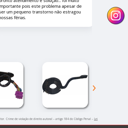
uito
consumidores iam amar.
ar de
agou
›
utor. Crime de violação de direito autoral – artigo 184 do Código Penal –
Lei