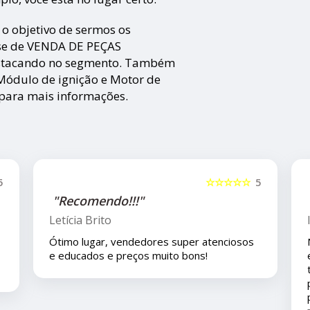
o objetivo de sermos os
cise de VENDA DE PEÇAS
stacando no segmento. Também
Módulo de ignição e Motor de
 para mais informações.
☆☆☆☆☆
5
☆☆
"Recomendo!!"
Isla Costa
super atenciosos
Nos compramos uma peça para o car
o bons!
eles pelo mercado livre e viajamos p
tempo depois e em viagem esta peç
problema é eles nos deram todo o s
pois ainda está em garantia ... agrad