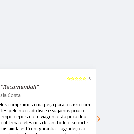
☆☆☆
5
☆☆☆☆☆
5
"Recomendo!!"
Oh GaGO
ro com
Ótima empresa , Recomendo , os
›
ouco
funcionários super educados e resolve
a deu
qualquer garantia sem fazer corpo mole ...
uporte
As peças são de qualidade Premium. Se
eço ao
existisse mais empresas assim os