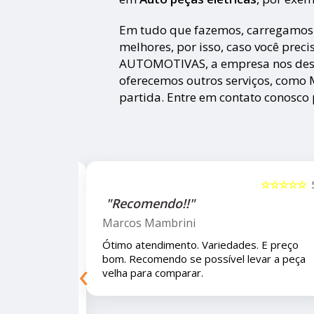
Em tudo que fazemos, carregamos 
melhores, por isso, caso você pre
AUTOMOTIVAS, a empresa nos de
oferecemos outros serviços, como 
partida. Entre em contato conosco
☆☆☆☆☆
5
!!"
"Recomendo!!!"
ini
Letícia Brito
nto. Variedades. E preço bom.
Ótimo lugar, vendedores 
‹
ossível levar a peça velha para
e educados e preços muit