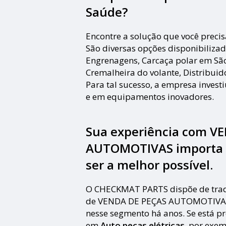
Saúde?
Encontre a solução que você prec
São diversas opções disponibilizad
Engrenagens, Carcaça polar em São
Cremalheira do volante, Distribuido
Para tal sucesso, a empresa invest
e em equipamentos inovadores.
Sua experiência com V
AUTOMOTIVAS importa pa
ser a melhor possível.
O CHECKMAT PARTS dispõe de trad
de VENDA DE PEÇAS AUTOMOTIVAS,
nesse segmento há anos. Se está p
em
Auto peças elétricas
, por exem