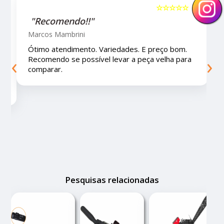
☆☆☆☆☆
5
"Recomendo!!!"
Letícia Brito
. E preço bom.
Ótimo lugar, vendedores super atenc
‹
›
peça velha para
educados e preços muito bons!
Pesquisas relacionadas