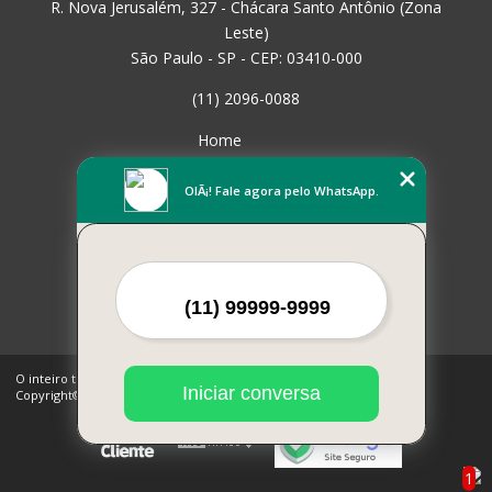
R. Nova Jerusalém, 327 - Chácara Santo Antônio (Zona
Leste)
São Paulo - SP - CEP: 03410-000
(11) 2096-0088
Home
Empresa
Missão
OlÃ¡! Fale agora pelo WhatsApp.
Serviços
Contato
Mapa do site
Mais Serviços
O inteiro teor deste site está sujeito à proteção de direitos autorais.
Iniciar conversa
Copyright© CHECKMAT PARTS (Lei 9610 de 19/02/1998)
1