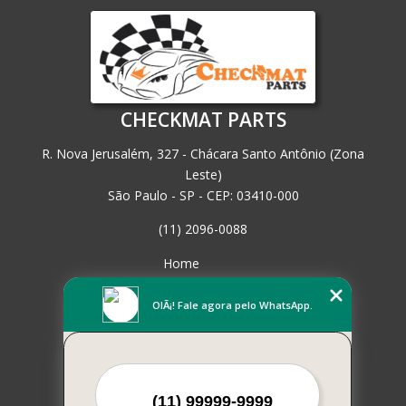
CHECKMAT PARTS
R. Nova Jerusalém, 327 - Chácara Santo Antônio (Zona
Leste)
São Paulo - SP - CEP: 03410-000
(11) 2096-0088
Home
Empresa
Missão
OlÃ¡! Fale agora pelo WhatsApp.
Serviços
Contato
Mapa do site
Mais Serviços