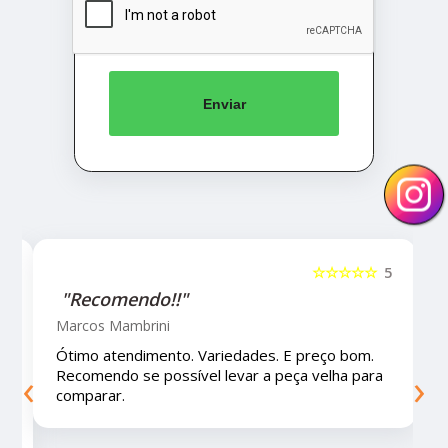
Enviar
5
☆☆☆☆☆
5
"Recomendo!!!"
Letícia Brito
Ótimo lugar, vendedores super atenciosos e
‹
›
educados e preços muito bons!