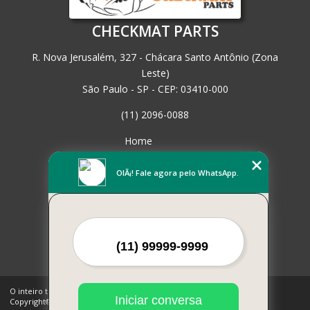
CHECKMAT PARTS
R. Nova Jerusalém, 327 - Chácara Santo Antônio (Zona
Leste)
São Paulo - SP - CEP: 03410-000
(11) 2096-0088
Home
Empresa
Missão
OlÃ¡! Fale agora pelo WhatsApp.
Serviços
Contato
Mapa do site
Mais Serviços
O inteiro teor deste site está sujeito à proteção de direitos autorais.
Iniciar conversa
Copyright© CHECKMAT PARTS (Lei 9610 de 19/02/1998)