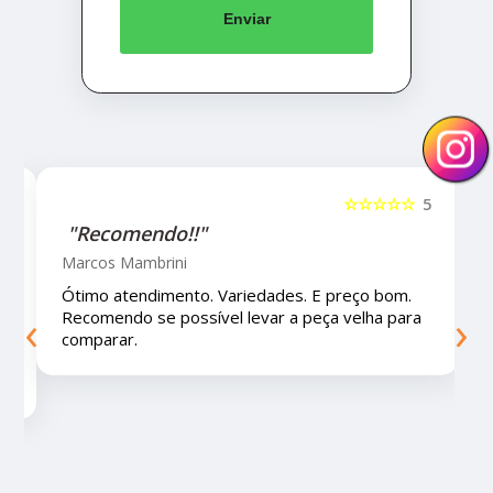
Enviar
5
☆☆☆☆☆
5
"Recomendo!!!"
Letícia Brito
Ótimo lugar, vendedores super atenciosos e
‹
›
educados e preços muito bons!