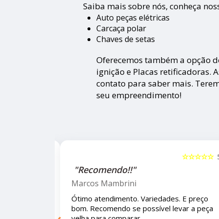
Saiba mais sobre nós, conheça noss
Auto peças elétricas
Carcaça polar
Chaves de setas
Oferecemos também a opção de
ignição e Placas retificadoras. 
contato para saber mais. Terem
seu empreendimento!
☆☆☆☆☆
5
☆☆☆☆
"Recomendo!!!"
Letícia Brito
s. E preço bom.
Ótimo lugar, vendedores super atencios
‹
a peça velha para
e educados e preços muito bons!