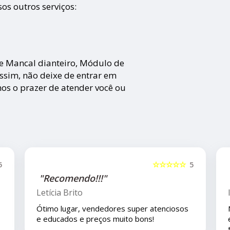
os outros serviços:
 Mancal dianteiro, Módulo de
Assim, não deixe de entrar em
os o prazer de atender você ou
☆
5
☆☆☆☆☆
5
"Recomendo!!"
Isla Costa
os
Nos compramos uma peça para o carro com
eles pelo mercado livre e viajamos pouco
tempo depois e em viagem esta peça deu