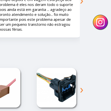
As peças são de qualidade Premium. Se
existisse mais empresas assim os
consumidores iam amar.
›