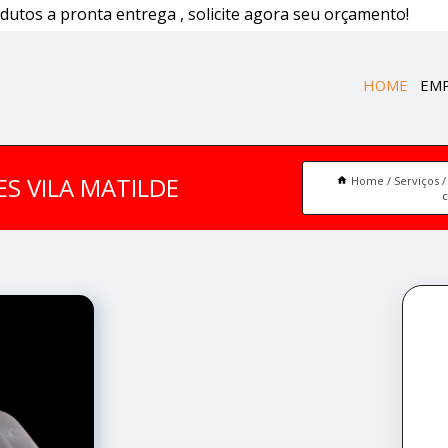
dutos a pronta entrega , solicite agora seu orçamento!
HOME
EM
ES VILA MATILDE
Home
Serviços
c