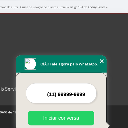
zação do autor. Crime de violação de direito autoral – artigo 184 do Código Penal –
OlÃ¡! Fale agora pelo WhatsApp.
is Serviços
 9610 de 19/02/1998)
Iniciar conversa