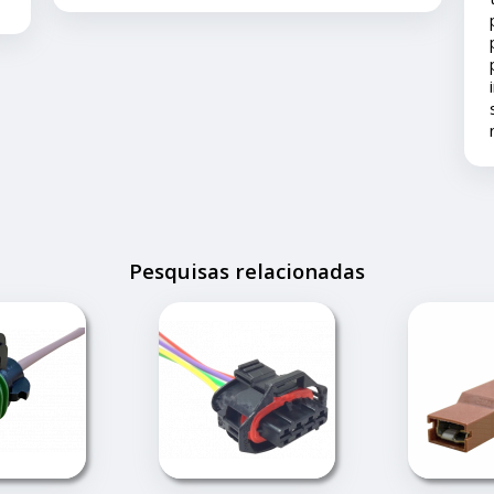
problema é eles nos deram todo o suporte
pois ainda está em garantia ... agradeço ao
pronto atendimento e solução... foi muito
importante pois este problema apesar de
ser um pequeno transtorno não estragou
nossas férias.
Pesquisas relacionadas