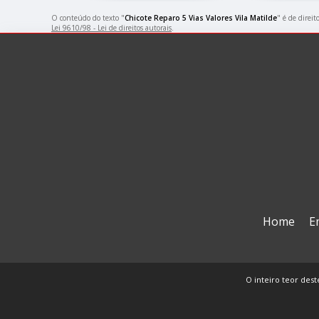
O conteúdo do texto "
Chicote Reparo 5 Vias Valores Vila Matilde
" é de direi
Lei 9610/98 - Lei de direitos autorais
.
Home
E
O inteiro teor dest