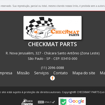
to reservado. Sua reprodução, parcial ou total, mesmo citando nossos links, é proibida sem a autori
CHECKMAT PARTS
R. Nova Jerusalém, 327 - Chácara Santo Antônio (Zona Leste)
São Paulo - SP - CEP: 03410-000
(11) 2096-0088
mpresa
Missão
Serviços
Contato
Mapa do site
Ma
e site está sujeito à proteção de direitos autorais. Copyright© CHECKMAT PARTS (Lei