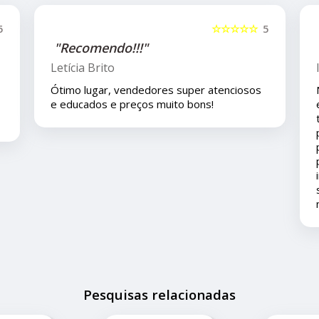
5
☆☆☆☆☆
5
"Recomendo!!"
Isla Costa
Nos compramos uma peça para o carro com
eles pelo mercado livre e viajamos pouco
tempo depois e em viagem esta peça deu
problema é eles nos deram todo o suporte
pois ainda está em garantia ... agradeço ao
pronto atendimento e solução... foi muito
importante pois este problema apesar de
ser um pequeno transtorno não estragou
nossas férias.
Pesquisas relacionadas