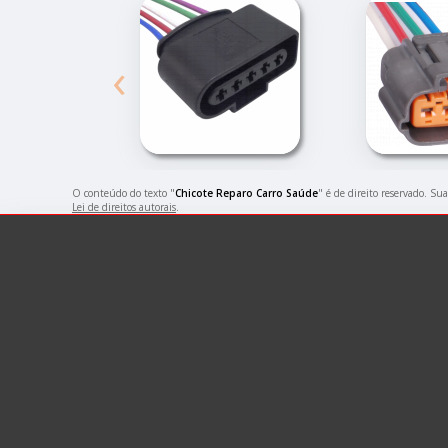
‹
O conteúdo do texto "
Chicote Reparo Carro Saúde
" é de direito reservado. Su
Lei de direitos autorais
.