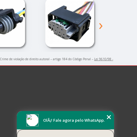
›
 Crime de violação de direito autoral – artigo 184 do Código Penal –
Lei 9610/98 -
OlÃ¡! Fale agora pelo WhatsApp.