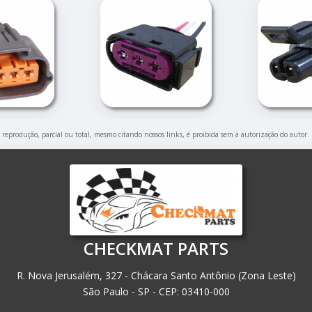
a reprodução, parcial ou total, mesmo citando nossos links, é proibida sem a autorização do autor.
CHECKMAT PARTS
R. Nova Jerusalém, 327 - Chácara Santo Antônio (Zona Leste)
São Paulo - SP - CEP: 03410-000