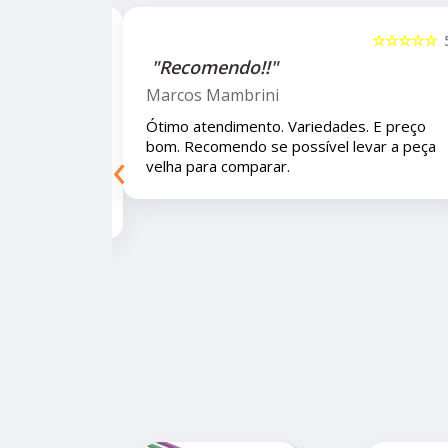
☆☆☆☆☆
5
☆☆☆☆☆
"Recomendo!!!"
Letícia Brito
 E preço bom.
Ótimo lugar, vendedores super atenciosos
‹
eça velha para
e educados e preços muito bons!