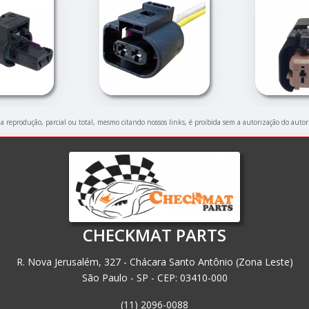
ua reprodução, parcial ou total, mesmo citando nossos links, é proibida sem a autorização do autor
CHECKMAT PARTS
R. Nova Jerusalém, 327 - Chácara Santo Antônio (Zona Leste)
São Paulo - SP - CEP: 03410-000
(11) 2096-0088