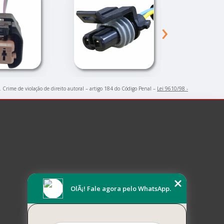
›
. Crime de violação de direito autoral – artigo 184 do Código Penal –
Lei 9610/98 -
OlÃ¡! Fale agora pelo WhatsApp.