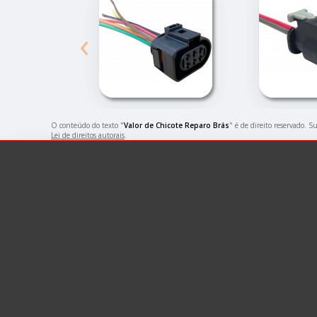
‹
O conteúdo do texto "
Valor de Chicote Reparo Brás
" é de direito reservado. S
Lei de direitos autorais
.