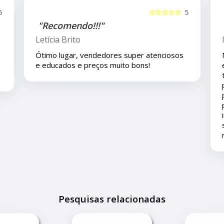
5
☆☆☆☆☆
5
"Recomendo!!"
Isla Costa
Nos compramos uma peça para o carro com
eles pelo mercado livre e viajamos pouco
tempo depois e em viagem esta peça deu
problema é eles nos deram todo o suporte
pois ainda está em garantia ... agradeço ao
pronto atendimento e solução... foi muito
importante pois este problema apesar de
ser um pequeno transtorno não estragou
nossas férias.
Pesquisas relacionadas