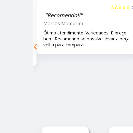
☆☆☆☆☆
5
☆☆☆☆☆
"Recomendo!!!"
Letícia Brito
 E preço bom.
Ótimo lugar, vendedores super atenciosos
‹
eça velha para
e educados e preços muito bons!